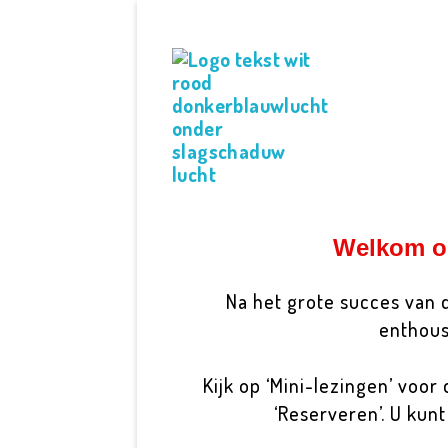
V
erbindingsfestival 'EigenWijs'
Verbinden & kennis delen vanuit je eigen wijsheid!
V
erbindingsfestival 'EigenWijs'
Verbinden & kennis delen vanuit je eigen wijsheid!
Welkom op
Na het grote succes van
enthous
Kijk op ‘Mini-lezingen’ voo
‘Reserveren’. U kun