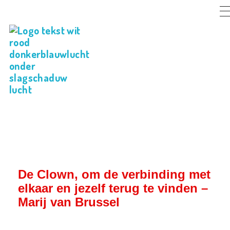
Verbindingsfestival 'EigenWijs'
Verbinden & kennis delen vanuit je eigen wijsheid!
Verbindingsfestival 'EigenWijs'
Verbinden & kennis delen vanuit je eigen wijsheid!
De Clown, om de verbinding met
elkaar en jezelf terug te vinden –
Marij van Brussel